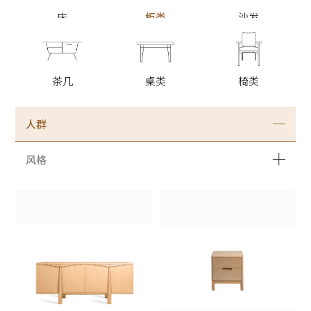
床
柜类
沙发
茶几
桌类
椅类
人群
风格