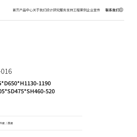
首页
产品中心
关于我们
设计研究
服务支持
工程案例
企业宣传
联系我们
-016
*D650*H1130-1190
05*SD475*SH460-520
牛皮 / 西皮